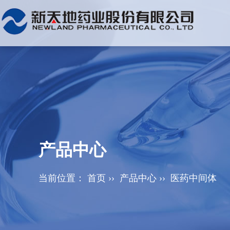
产品中心
当前位置：
首页
››
产品中心
››
医药中间体