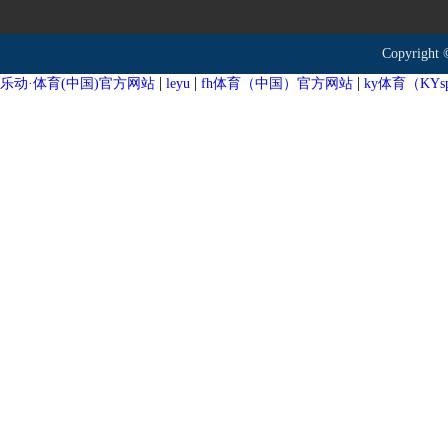
Copyrigh
|
|
|
乐动·体育(中国)官方网站
leyu
fh体育（中国）官方网站
ky体育（KYs