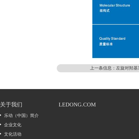
上一条信息：左旋对羟基
关于我们
LEDONG.COM
乐动（中国）简介
企业文化
文化活动