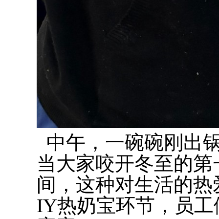
中午，一碗碗刚出锅
当大家咬开冬至的第
间，这种对生活
的热
IY热奶宝环节，员工