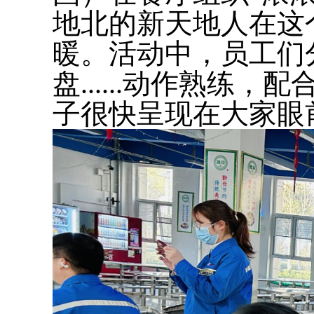
地北的新天地人在这
暖。活动中，员工们
盘......动作熟练
子很快呈现在大家眼前..